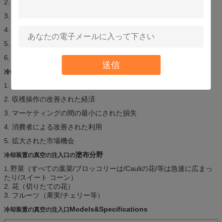
2. 均一冷却様式。（丁度中心および表面の範囲同じ温度）
3. 1.5-3%の非常に干潮損失率。
4. 表面のdemageを野菜の治し、彼らの悪化を停止しなさい。
5. 高性能のためにEnergeの費用節約。
6. 決して凍結する高級で美味しい野菜。
送信
利点
冷却装置の真空の注入口の
最小にされた生産量低減
1.
2. 収穫操作の改善された経済
3. マーケティングの間の最小にされた損失
4. 消費者による改善された利用
5. 拡大された市場機会
塗布分野
冷却装置の真空の注入口の
野菜（すべての葉菜/ブロッコリーは/Cauliの花/等は急速に広まっ
1.
たり/スイート コーン）
2. 花（切りたての花）
3. フルーツ（果実/チェリー等）
Models&Specifications
冷却装置の真空の注入口