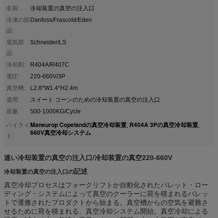
名前:
冷却装置の真空の注入口
冷凍の部
Danfoss/Frascold/Eden
品:
電気部
Schneider/LS
品:
冷却剤:
R404A/R407C
電圧:
220-660V/3P
真空槽:
L2.8*W1.4*H2.4m
適用:
スイート コーンのための冷却装置の真空の注入口
容量:
500-1000KG/Cycle
Maneurop Copelandの真空冷却装置
R404A 3Pの真空冷却装置
ハイライ
,
,
660V真空冷却システム
ト:
速い冷却装置の真空の注入口/冷却装置の真空220-660V
記述
冷却装置の真空の注入口の
真空冷却プロセスはフォークリフトか自動化されたパレット・ロー
ディング・システムによって真空のクーラーに荷を積まれるパレッ
トで運搬されたプロダクトから始まる。真空槽からの空気を避難さ
せるために荷を積まれる、真空冷却システム開始。真空冷却による