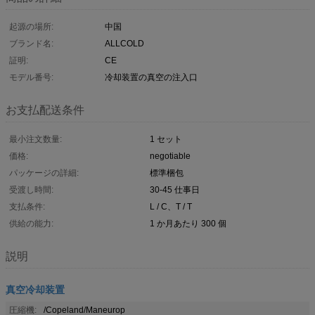
起源の場所:
中国
ブランド名:
ALLCOLD
証明:
CE
モデル番号:
冷却装置の真空の注入口
お支払配送条件
最小注文数量:
1 セット
価格:
negotiable
パッケージの詳細:
標準梱包
受渡し時間:
30-45 仕事日
支払条件:
L / C、T / T
供給の能力:
1 か月あたり 300 個
説明
真空冷却装置
圧縮機:
/Copeland/Maneurop