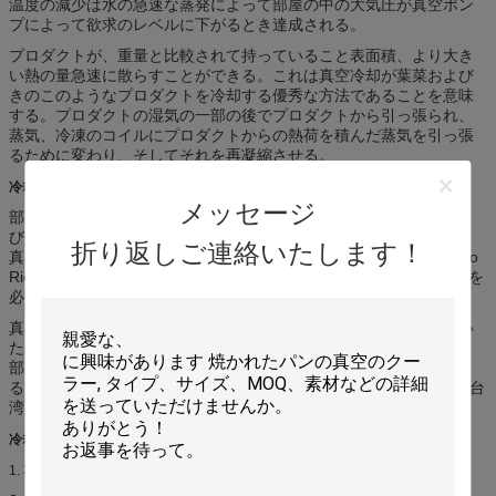
温度の減少は水の急速な蒸発によって部屋の中の大気圧が真空ポン
プによって欲求のレベルに下がるとき達成される。
プロダクトが、重量と比較されて持っていること表面積、より大き
い熱の量急速に散らすことができる。これは真空冷却が葉菜および
きのこのようなプロダクトを冷却する優秀な方法であることを意味
する。プロダクトの湿気の一部の後でプロダクトから引っ張られ、
蒸気、冷凍のコイルにプロダクトからの熱荷を積んだ蒸気を引っ張
るために変わり、そしてそれを再凝縮させる。
部品
冷却装置の真空の注入口の
メッセージ
部屋のサイズはあなたが同時に冷却したいと思うパレットの量およ
び個々の次元によって定義される。部屋のサイズは使用されるべき
折り返しご連絡いたします！
真空ポンプの数を決定する。真空のために私達は主導株およびElmo
Rietchleのポンプを使用している。これらのポンプはほとんど維持を
必要としないし、信頼でき、そして少しだけ騒音を作る。
真空槽の中の蒸化器（水キャッチャー）は水蒸気を凝縮させ、乾い
た空気だけポンプの方の真空槽を去ることを保障する。
部屋の外で、冷たい媒体（R 404a）は冷房装置によって冷却され
る。この熱交換プロセスのために必要とされる圧縮機はHanbell （台
湾）によって（ドイツ）またはによって供給される。
特徴
冷却装置の真空の注入口の
30分の0-5度にプロダクトを冷却しなさい
1.