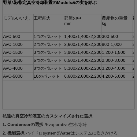
野菜/花/指定真空冷却装置のModels&の実を結ぶ
モデルいいえ。
工程能力
部屋の中
農産物の重量
電
mm
kg
AVC-500
1つのパレット
1,400x1,400x2,200
300-500
2
AVC-1000
2つのパレット
2,600x1,400x2,200
800-1,000
2
AVC-1500
3つのパレット
3,900x1,400x2,200
1,200-1,500
2
AVC-3000
6つのパレット
6,500x1,400x2,200
2,300-3,000
2
AVC-4000
8つのパレット
5,300x2,600x2,200
3,200-4,000
2
AVC-5000
10のパレット
6,600x2,600x2,200
4,200-5,000
2
私達の真空冷却装置のカスタマイズされた選択
1. Condensorの選択
:/Evaporative空冷/水冷
2.
機能選択
:ハイドロsystem&Waterはシステムに吹きかける