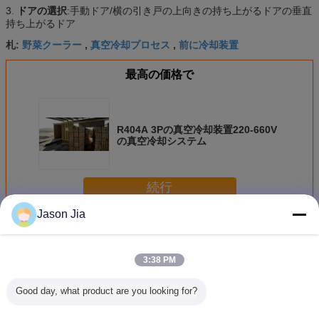
3.
ドアの選択
:手動ドア/横の引き戸の上向きの持ち上がるドアの垂直
持ち上がるドア
野菜クーラー
真空冷却プロセス
前に冷却装置
札:
,
,
最高の価格で
R404A 3Pの真空冷却装置220-660V
の真空冷却システム
続行
Jason Jia
真空冷却装置
多く
3:38 PM
Good day, what product are you looking for?
切り花の真空冷却
きのこの真空冷却
前に冷却装置の真
Industrial
装置
装置
空冷却装置
Cooling 