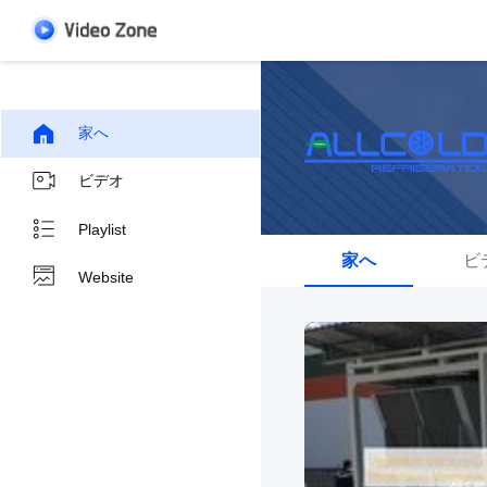
家へ
ビデオ
Playlist
家へ
ビ
Website