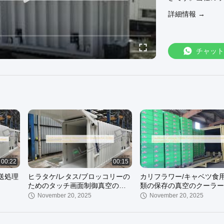
詳細情報 →
チャット
00:22
00:15
輸送処理
ヒラタケ/レタス/ブロッコリーの
カリフラワー/キャベツ食
ためのタッチ画面制御真空のよ
類の保存の真空のクーラー
り冷たい部屋
オートマチックPLC制御
November 20, 2025
November 20, 2025