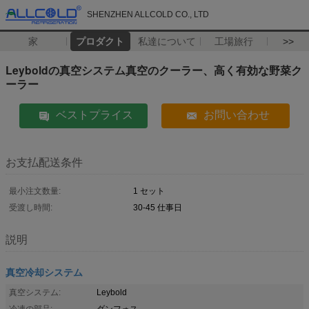
SHENZHEN ALLCOLD CO., LTD
家
プロダクト
私達について
工場旅行
>>
Leyboldの真空システム真空のクーラー、高く有効な野菜ク
ーラー
ベストプライス
お問い合わせ
お支払配送条件
最小注文数量:
1 セット
受渡し時間:
30-45 仕事日
説明
真空冷却システム
真空システム:
Leybold
冷凍の部品:
ダンフォス