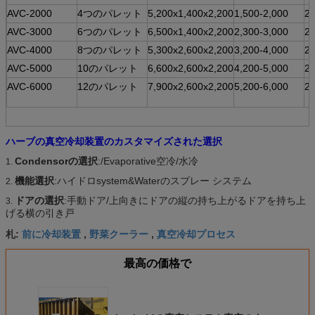
AVC-2000
4つのパレット
5,200x1,400x2,200
1,500-2,000
2
AVC-3000
6つのパレット
6,500x1,400x2,200
2,300-3,000
2
AVC-4000
8つのパレット
5,300x2,600x2,200
3,200-4,000
2
AVC-5000
10のパレット
6,600x2,600x2,200
4,200-5,000
2
AVC-6000
12のパレット
7,900x2,600x2,200
5,200-6,000
2
ハーブの真空冷却装置のカスタマイズされた選択
Condensorの選択
:/Evaporative空冷/水冷
1.
機能選択
:ハイドロsystem&Waterのスプレー システム
2.
ドアの選択
:手動ドア/上向きにドアの縦の持ち上がるドアを持ち上
3.
げる横の引き戸
前に冷却装置
野菜クーラー
真空冷却プロセス
札:
,
,
最高の価格で