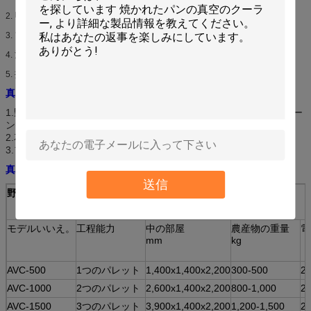
収穫操作の改善された経済
2.
マーケティングの間の最小にされた損失
3.
消費者による改善された利用
4.
拡大された市場機会
5.
真空冷却装置の塗布分野
1.野菜（すべての葉菜/ブロッコリー/Cauliの花/きのこ/スイート コー
ン等）
2.花（切りたての花）、ハーブ。
3.フルーツ（果実/チェリー等）
真空冷却装置Models&Specifications
送信
野菜/花/フルーツの真空冷却装置のModels&の指定
モデルいいえ。
工程能力
中の部屋
農産物の重量
電
mm
kg
AVC-500
1つのパレット
1,400x1,400x2,200
300-500
2
AVC-1000
2つのパレット
2,600x1,400x2,200
800-1,000
2
AVC-1500
3つのパレット
3,900x1,400x2,200
1,200-1,500
2