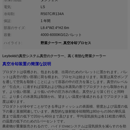
電気:
LS
冷却剤:
R507C/R134A
保証:
1 年間
部屋のサイズ:
L8.4*W2.4*H2.6m
容量:
4000-6000KG/12パレット
野菜クーラー
真空冷却プロセス
ハイライト:
,
Leyboldの真空システム真空のクーラー、高く有効な野菜クーラー
真空冷却装置の簡潔な説明
プロダクトは収穫され、包まれる後、出荷のためのパレットに置かれます。パレ
ットは真空の堅い部屋に荷を積まれ、プロセスは始まります。装置は真空ポンプ
を通して空気を取除くことによって容器の中の圧力を落とします。真空のレベル
が「引点火」に達すれば湿気および熱は水蒸気の形でプロダクトから取除かれま
す。より低い部屋、より低いの中の圧力水の沸点。真空がより深く行くと同時
に、より多くの水蒸気は取除かれ、望ましい温度が達成されるまでプロダクト温
度は減ります。
プロダクトが冷やすことができる率はティッシュの表面積、密度および温度の低
下の量と直接関連しています。典型的な放射能冷却期間は80からの36の華氏温
度まで温度の低下で20から40分まで及びます。平均湿気損失は各11程度の華氏
の温度の低下のための1パーセントです。
農産物が重量販売されるので、ハイドロvacシステムは湿気損失を減らすのを助