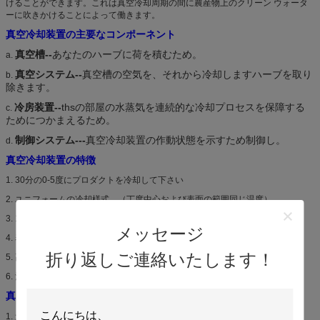
けることができます。これは真空冷却周期の間に農産物上のクリーン ウォータ
ーに吹きかけることによって働きます。
真空冷却装置の主要なコンポーネント
真空槽--
あなたのハーブに荷を積むため。
a.
真空システム--
真空槽の空気を、それから冷却しますハーブを取り
b.
除きます。
冷房装置--
thsの部屋の水蒸気を連続的な冷却プロセスを保障する
c.
ためにつかまえるため。
制御システム---
真空冷却装置の作動状態を示すため制御し。
d.
真空冷却装置の特徴
1.
30分の0-5度にプロダクトを冷却して下さい
2.
ユニフォームの冷却様式。（丁度中心および表面の範囲同じ温度）
3.
1.5-3%の非常に干潮損失率。
メッセージ
4.
表面のdemageを野菜の治し、彼らの悪化を停止して下さい。
折り返しご連絡いたします！
5.
高性能のためにEnergeの費用節約。
6.
決して凍結する高級で美味しい野菜。
真空冷却装置の利点
最小にされた生産量低減
1.