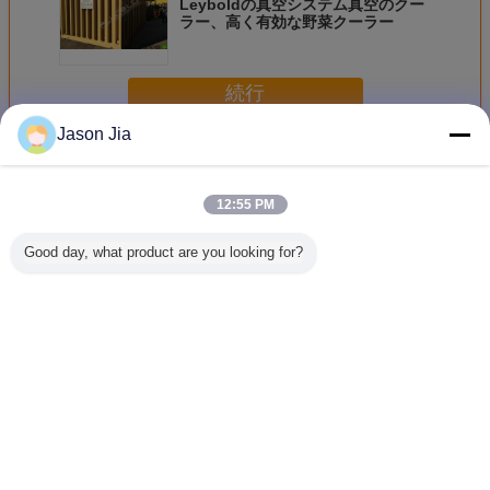
Leyboldの真空システム真空のクー
ラー、高く有効な野菜クーラー
続行
Jason Jia
真空冷却システム
多く
12:55 PM
Good day, what product are you looking for?
ポストは真空冷却
野菜の真空冷却シ
自動的に真空冷却
転がされ
システムを収穫し
ステム
システム
のクーラ
ました
のタマネ
の低温貯
に冷
言語を変えて下さい
Japanese